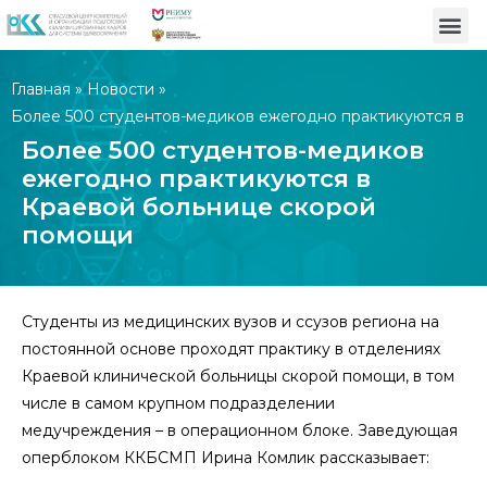
Главная
»
Новости
»
Более 500 студентов-медиков ежегодно практикуются в
Краевой больнице скорой помощи
Более 500 студентов-медиков
ежегодно практикуются в
Краевой больнице скорой
помощи
Студенты из медицинских вузов и ссузов региона на
постоянной основе проходят практику в отделениях
Краевой клинической больницы скорой помощи, в том
числе в самом крупном подразделении
медучреждения – в операционном блоке. Заведующая
оперблоком ККБСМП Ирина Комлик рассказывает: