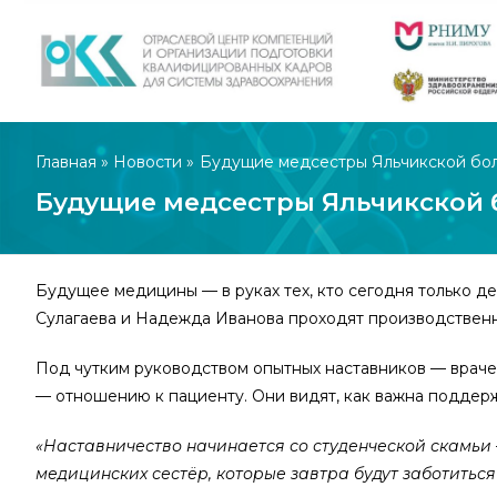
Главная
»
Новости
»
Будущие медсестры Яльчикской бол
Будущие медсестры Яльчикской 
Будущее медицины — в руках тех, кто сегодня только д
Сулагаева и Надежда Иванова проходят производственну
Под чутким руководством опытных наставников — враче
— отношению к пациенту. Они видят, как важна поддержк
«Наставничество начинается со студенческой скамьи 
медицинских сестёр, которые завтра будут заботитьс