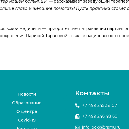
стер нашей больницы,
— рассказывает заведующий терапев
орящие глаза и желание помогать! Пусть практика станет д
 сельской медицины — приоритетные направления партийно
охранения Ларисой Тарасовой, а также национального прое
Контакты
Новости
Образование
+7 499 245 38 07
О центре
+7 499 246 48 60
Covid-19
info_ockk@rsmu.ru
Контакты