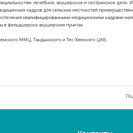
пециальностям: лечебное, акушерское и сестринское дело. И
едицинских кадров для сельских местностей преимущественн
еспечения квалифицированными медицинскими кадрами малы
ты в фельдшерско-акушерских пунктах.
Хемского ММЦ, Тандынского и Тес-Хемского ЦКБ.
По