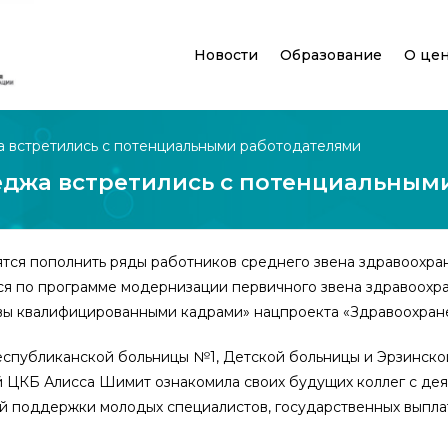
Новости
Образование
О це
 встретились с потенциальными работодателями
джа встретились с потенциальным
тся пополнить ряды работников среднего звена здравоохра
ся по программе модернизации первичного звена здравоохр
вы квалифицированными кадрами» нацпроекта «Здравоохран
еспубликанской больницы №1, Детской больницы и Эрзинско
ой ЦКБ Алисса Шимит ознакомила своих будущих коллег с де
й поддержки молодых специалистов, государственных выплат