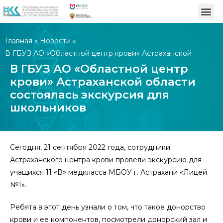
Главная
»
Новости
»
В ГБУЗ АО «Областной центр крови» Астраханской
области состоялась экскурсия для школьников
В ГБУЗ АО «Областной центр
крови» Астраханской области
состоялась экскурсия для
школьников
Сегодня, 21 сентября 2022 года, сотрудники
Астраханского центра крови провели экскурсию для
учащихся 11 «В» медкласса МБОУ г. Астрахани «Лицей
№1».
Ребята в этот день узнали о том, что такое донорство
крови и её компонентов, посмотрели донорский зал и