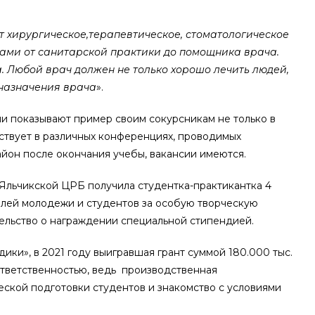
 хирургическое,
терапевтическое,
стоматологическое
ками от санитарской практики до помощника врача.
. Любой врач должен не только хорошо лечить людей,
 назначения врача
».
и показывают пример своим сокурсникам не только в
аствует в различных конференциях, проводимых
йон после окончания учебы, вакансии имеются.
 Яльчикской ЦРБ получила студентка-практикантка 4
елей молодежи и студентов за особую творческую
ельство о награждении специальной стипендией.
и», в 2021 году выигравшая грант суммой 180.000 тыс.
 ответственностью, ведь производственная
ской подготовки студентов и знакомство с условиями