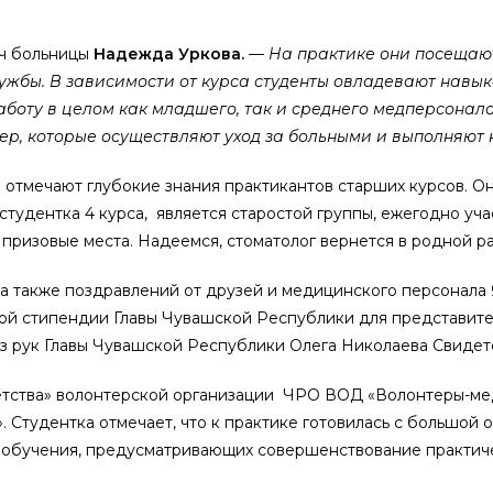
ач больницы
Надежда Уркова
.
—
На практике они посещают
лужбы. В зависимости от курса студенты овладевают навы
аботу в целом как младшего, так и среднего медперсонала
тер, которые осуществляют уход за больными и выполняют
тмечают глубокие знания практикантов старших курсов. Он
студентка 4 курса, является старостой группы, ежегодно уч
ризовые места. Надеемся, стоматолог вернется в родной ра
 а также поздравлений от друзей и медицинского персонала
ой стипендии Главы Чувашской Республики для представит
из рук Главы Чувашской Республики Олега Николаева Свидет
тства» волонтерской организации ЧРО ВОД «Волонтеры-медик
. Студентка отмечает, что к практике готовилась с большой
 обучения, предусматривающих совершенствование практиче