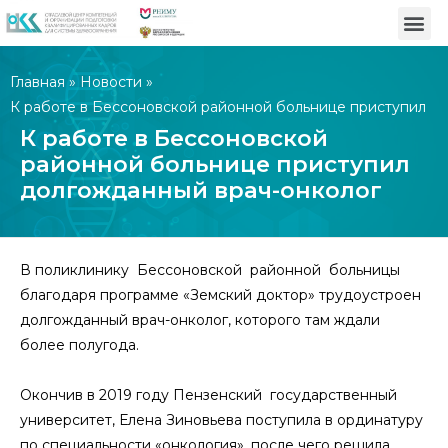
Главная
»
Новости
»
К работе в Бессоновской районной больнице приступил
долгожданный врач-онколог
К работе в Бессоновской
районной больнице приступил
долгожданный врач-онколог
В поликлинику Бессоновской районной больницы
благодаря программе «Земский доктор» трудоустроен
долгожданный врач-онколог, которого там ждали
более полугода.
Окончив в 2019 году Пензенский государственный
университет, Елена Зиновьева поступила в ординатуру
по специальности «онкология», после чего решила