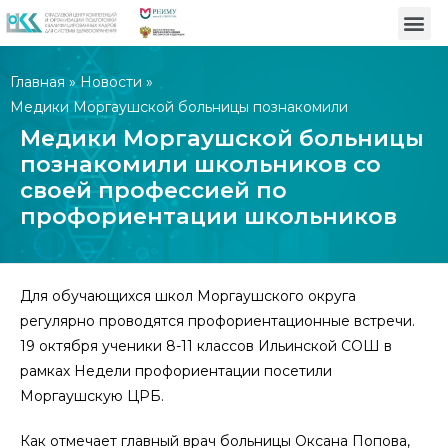
Главная
»
Новости
»
Медики Моргаушской больницы познакомили
школьников со своей профессией по профориентации
Медики Моргаушской больницы
школьников
познакомили школьников со
своей профессией по
профориентации школьников
Для обучающихся школ Моргаушского округа
регулярно проводятся профориентационные встречи.
19 октября ученики 8-11 классов Ильинской СОШ в
рамках Недели профориентации посетили
Моргаушскую ЦРБ.
Как отмечает главный врач больницы Оксана Попова,