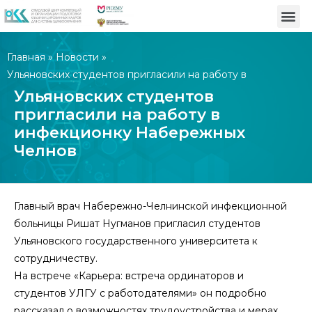
Главная
»
Новости
»
Ульяновских студентов пригласили на работу в
инфекционку Набережных Челнов
Ульяновских студентов
пригласили на работу в
инфекционку Набережных
Челнов
Главный врач Набережно-Челнинской инфекционной
больницы Ришат Нугманов пригласил студентов
Ульяновского государственного университета к
сотрудничеству.
На встрече «Карьера: встреча ординаторов и
студентов УЛГУ с работодателями» он подробно
рассказал о возможностях трудоустройства и мерах