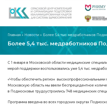
Главная
»
Новости
»
Более 5,4 тыс. медработников Под
Более 5,4 тыс. медработников 
С 1 января в Московской области медицинские специал
мерой поддержки воспользовались уже 5,4 тыс. медраб
«Чтобы обеспечить регион высокопрофессиональными м
Московскую область мы ввели беспрецедентное количест
в Подмосковье трудоустроились 748 медицинских специ
Программа введена во всех городских округах Подмоско