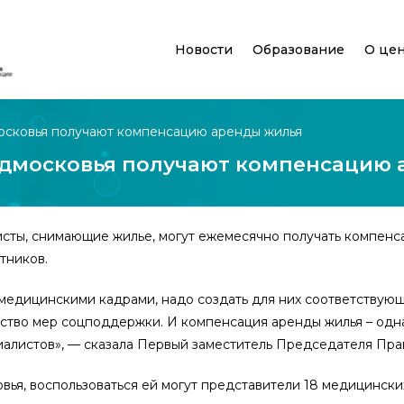
Новости
Образование
О це
московья получают компенсацию аренды жилья
Подмосковья получают компенсацию
исты, снимающие жилье, могут ежемесячно получать компенс
отников.
едицинскими кадрами, надо создать для них соответствующ
во мер соцподдержки. И компенсация аренды жилья – одна и
алистов», — сказала Первый заместитель Председателя Прав
вья, воспользоваться ей могут представители 18 медицинск