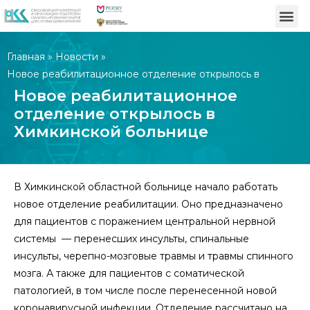
Главная
»
Новости
»
Новое реабилитационное отделение открылось в
Химкинской больнице
Новое реабилитационное
отделение открылось в
Химкинской больнице
В Химкинской областной больнице начало работать
новое отделение реабилитации. Оно предназначено
для пациентов с поражением центральной нервной
системы — перенесших инсульты, спинальные
инсульты, черепно-мозговые травмы и травмы спинного
мозга. А также для пациентов с соматической
патологией, в том числе после перенесенной новой
коронавирусной инфекции. Отделение рассчитано на