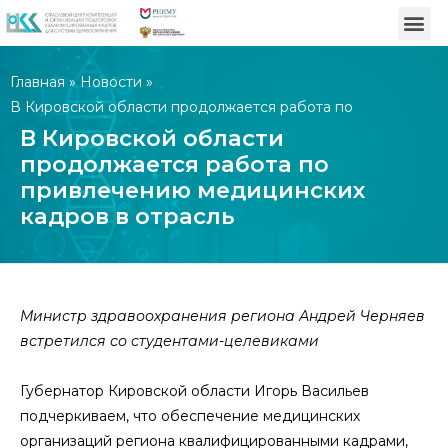
Главная
»
Новости
»
В Кировской области продолжается работа по
привлечению медицинских кадров в отрасль
В Кировской области
продолжается работа по
привлечению медицинских
кадров в отрасль
Министр здравоохранения региона Андрей Черняев
встретился со студентами-целевиками
Губернатор Кировской области Игорь Васильев
подчеркиваем, что обеспечение медицинских
организаций региона квалифицированными кадрами,