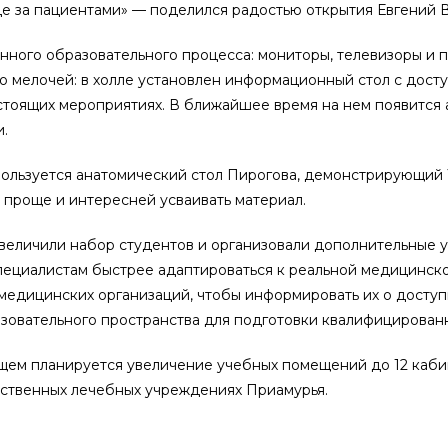
оде за пациентами» — поделился радостью открытия Евгений 
ного образовательного процесса: мониторы, телевизоры и 
 мелочей: в холле установлен информационный стол с доступ
дстоящих мероприятиях. В ближайшее время на нем появится 
.
ользуется анатомический стол Пирогова, демонстрирующий 
 проще и интересней усваивать материал.
увеличили набор студентов и организовали дополнительные 
ециалистам быстрее адаптироваться к реальной медицинско
 медицинских организаций, чтобы информировать их о доступ
овательного пространства для подготовки квалифицированн
ущем планируется увеличение учебных помещений до 12 каби
арственных лечебных учреждениях Приамурья.