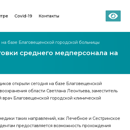
нтре
Covid-19
Контакты
 на базе Благовещенской городской больницы
овки среднего медперсонала на
диков открыли сегодня на базе Благовещенской
воохранения области Светлана Леонтьева, заместитель
й врач Благовещенской городской клинической
медики таких направлений, как Лечебное и Сестринское
тудентам предоставляется возможность прохождения