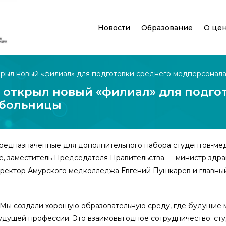
Новости
Образование
О це
рыл новый «филиал» для подготовки среднего медперсонала
открыл новый «филиал» для подгот
 больницы
предназначенные для дополнительного набора студентов-ме
е, заместитель Председателя Правительства — министр здра
иректор Амурского медколледжа Евгений Пушкарев и главны
 Мы создали хорошую образовательную среду, где будущие 
 будущей профессии. Это взаимовыгодное сотрудничество: с