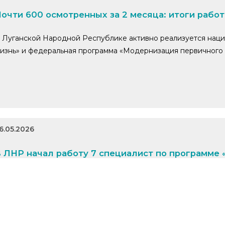
очти 600 осмотренных за 2 месяца: итоги рабо
 Луганской Народной Республике активно реализуется наци
изнь» и федеральная программа «Модернизация первичного 
6.05.2026
 ЛНР начал работу 7 специалист по программе
вистуновский фельдшерско-акушерский пункт (ФАП) встрети
евин, прибывший в Луганскую Народную Республику из Рес