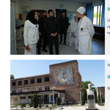
В
Г
п
п
1
В
В