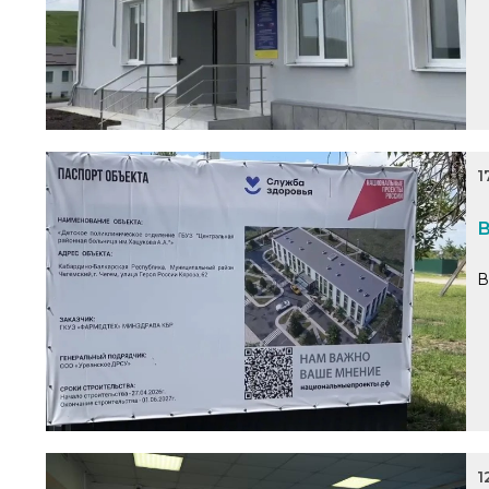
1
В
В
1