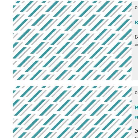
0
К
В
ж
0
В
и
2