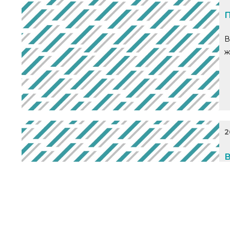
П
В
ж
2
В
С
Л