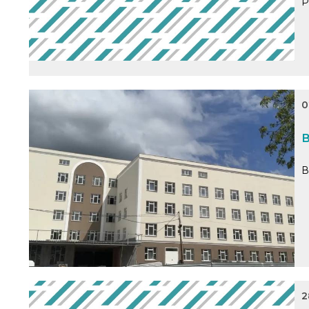
Р
0
В
В
2