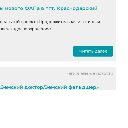
ты нового ФАПа в пгт. Краснодарский
ональный проект «Продолжительная и активная
звена здравоохранения»
Читать далее
Региональные новости
 «Земский доктор/Земский фельдшер»
л нового заведующего. Им стал Сергей Михайлович
публики Башкортостан.