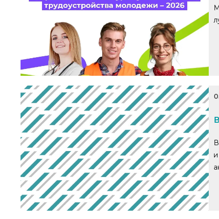
М
л
0
В
В
и
а