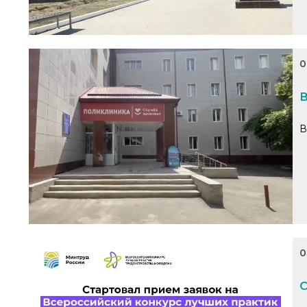
0
В
В
0
С