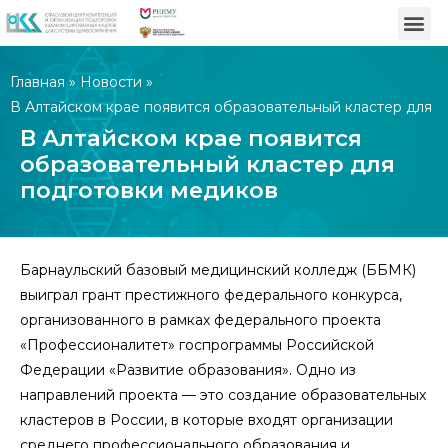
Главная
»
Новости
»
В Алтайском крае появится образовательный кластер для
подготовки медиков
В Алтайском крае появится
образовательный кластер для
подготовки медиков
Барнаульский базовый медицинский колледж (ББМК)
выиграл грант престижного федерального конкурса,
организованного в рамках федерального проекта
«Профессионалитет» госпрограммы Российской
Федерации «Развитие образования». Одно из
направлений проекта — это создание образовательных
кластеров в России, в которые входят организации
среднего профессионального образования и