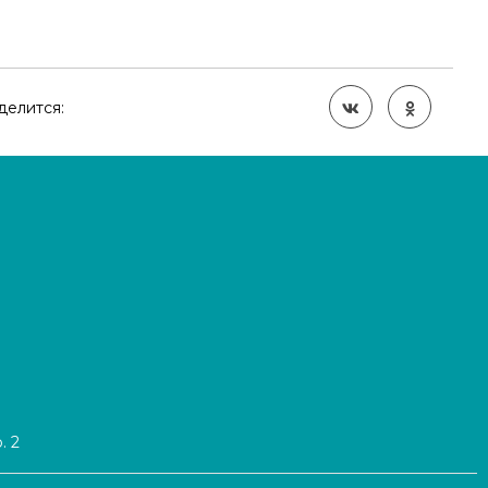
делится:
. 2