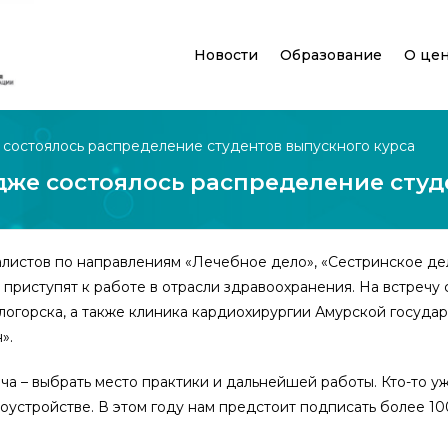
Новости
Образование
О це
состоялось распределение студентов выпускного курса
же состоялось распределение студ
алистов по направлениям «Лечебное дело», «Сестринское де
 приступят к работе в отрасли здравоохранения. На встреч
логорска, а также клиника кардиохирургии Амурской госуд
».
ча – выбрать место практики и дальнейшей работы. Кто-то у
оустройстве. В этом году нам предстоит подписать более 10