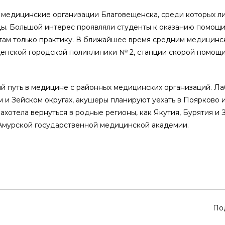
 медицинские организации Благовещенска, среди которых ли
цы. Большой интерес проявляли студенты к оказанию помощ
и там только практику. В ближайшее время средним медицинс
енской городской поликлиники № 2, станции скорой помощи
й путь в медицине с районных медицинских организаций. Л
 и Зейском округах, акушеры планируют уехать в Поярково и
ахотела вернуться в родные регионы, как Якутия, Бурятия и 
Амурской государственной медицинской академии.
По