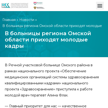
Главная
»
Новости
»
В больницы региона Омской области приходят молодые
кадры
В больницы региона Омской
области приходят молодые
кадры
В Речной участковой больнице Омского района в
рамках национального проекта «Обеспечение
медицинских организаций системы здравоохранения
квалифицированными кадрами» национального
проекта «Здравоохранение» приступила к работе
молодой врач-терапевт Алина Флах.
— Главный приоритет для нас — качественное