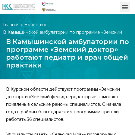
Главная
»
Новости
»
В Камышинской амбулатории по программе «Земский
доктор» работают педиатр и врач общей практики
В Камышинской амбулатории по
программе «Земский доктор»
работают педиатр и врач общей
практики
В Курской области действуют программы «Земский
доктор» и «Земский фельдшер», которые помогают
привлечь в сельские районы специалистов. С начала
года в районы благодаря этим программам пришли
работать 36 специалистов.
Журналисты газеты «Сельская Новь» поговорили с