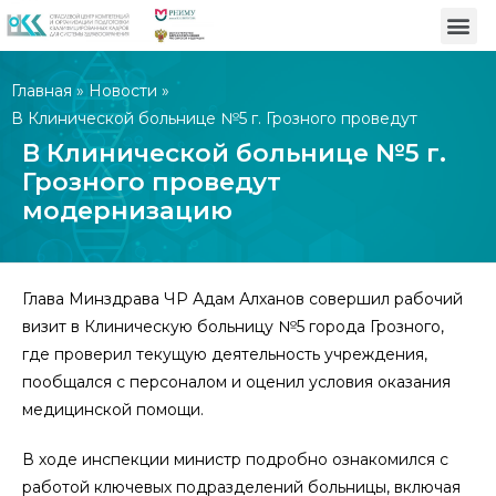
Главная
»
Новости
»
В Клинической больнице №5 г. Грозного проведут
модернизацию
В Клинической больнице №5 г.
Грозного проведут
модернизацию
Глава Минздрава ЧР Адам Алханов совершил рабочий
визит в Клиническую больницу №5 города Грозного,
где проверил текущую деятельность учреждения,
пообщался с персоналом и оценил условия оказания
медицинской помощи.
В ходе инспекции министр подробно ознакомился с
работой ключевых подразделений больницы, включая