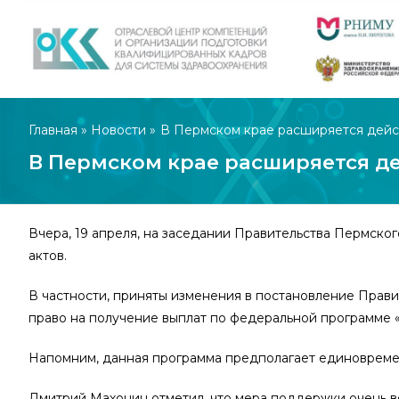
Главная
»
Новости
»
В Пермском крае расширяется дейс
В Пермском крае расширяется д
Вчера, 19 апреля, на заседании Правительства Пермск
актов.
В частности, приняты изменения в постановление Прави
право на получение выплат по федеральной программе 
Напомним, данная программа предполагает единовремен
Дмитрий Махонин отметил, что мера поддержки очень в