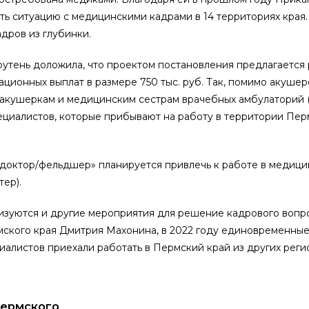
ть ситуацию с медицинскими кадрами в 14 территориях края.
адров из глубинки.
утень доложила, что проектом постановления предлагается
ионных выплат в размере 750 тыс. руб. Так, помимо акуше
ь акушеркам и медицинским сестрам врачебных амбулаторий 
циалистов, которые прибывают на работу в территории Перм
 доктор/фельдшер» планируется привлечь к работе в медици
ер).
зуются и другие мероприятия для решение кадрового вопро
мского края Дмитрия Махонина, в 2022 году единовременны
иалистов приехали работать в Пермский край из других реги
Пермского