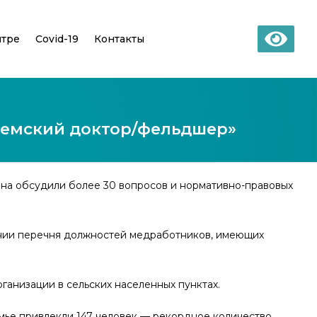
нтре
Covid-19
Контакты
Земский доктор/фельдшер»
ина обсудили более 30 вопросов и нормативно-правовых
рении перечня должностей медработников, имеющих
анизации в сельских населенных пунктах.
мье привлекли 147 человек — рекордное количество