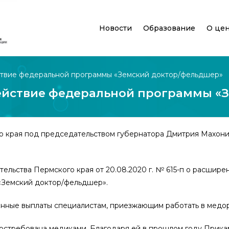
Новости
Образование
О це
твие федеральной программы «Земский доктор/фельдшер»
ействие федеральной программы «
ого края под председательством губернатора Дмитрия Махон
тельства Пермского края от 20.08.2020 г. № 615-п о расши
«Земский доктор/фельдшер».
ные выплаты специалистам, приезжающим работать в медорг
остребована медиками. Благодаря ей в прошлом году Прика