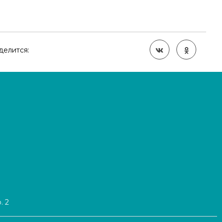
делится:
. 2