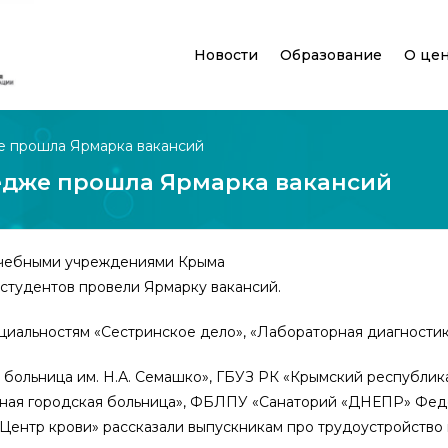
Новости
Образование
О це
е прошла Ярмарка вакансий
едже прошла Ярмарка вакансий
ечебными учреждениями Крыма
студентов провели Ярмарку вакансий.
циальностям «Сестринское дело», «Лабораторная диагностик
больница им. Н.А. Семашко», ГБУЗ РК «Крымский республик
ьная городская больница», ФБЛПУ «Санаторий «ДНЕПР» Фе
ентр крови» рассказали выпускникам про трудоустройство 