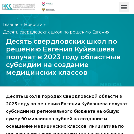
Главная
»
Новости
»
Десять свердловских школ по решению Евгения
Куйвашева получат в 2023 году областные субсидии на
Десять свердловских школ по
создание медицинских классов
решению Евгения Куйвашева
получат в 2023 году областные
субсидии на создание
медицинских классов
Десять школ в городах Свердловской области в
2023 году по решению Евгения Куйвашева получат
субсидии из регионального бюджета на общую
сумму 90 миллионов рублей на создание и
оснащение медицинских классов. Инициатива по
организации таких специализированных классов,