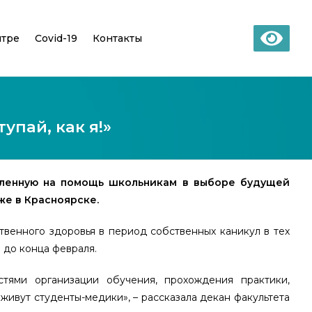
нтре
Covid-19
Контакты
пай, как я!»
целенную на помощь школьникам в выборе будущей
же в Красноярске.
твенного здоровья в период собственных каникул в тех
 до конца февраля.
стями организации обучения, прохождения практики,
живут студенты-медики», – рассказала декан факультета