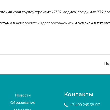
ния края трудоустроились 2392 медика, среди них 877 враче
тетным в
нацпроекте «Здравоохранение»
и включен в пятиле
По
Контакты
Новости
Образование
+7 499 245 38 07