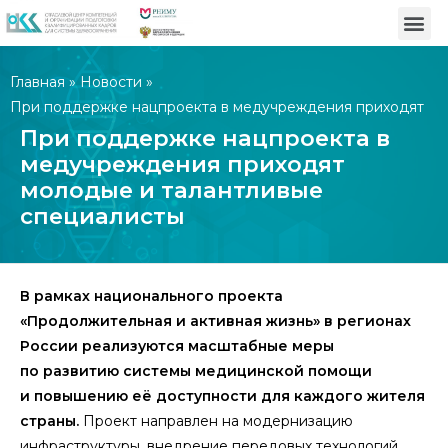
Главная
»
Новости
»
При поддержке нацпроекта в медучреждения приходят
молодые и талантливые специалисты
При поддержке нацпроекта в
медучреждения приходят
молодые и талантливые
специалисты
В рамках национального проекта
«Продолжительная и активная жизнь» в регионах
России реализуются масштабные меры
по развитию системы медицинской помощи
и повышению её доступности для каждого жителя
страны.
Проект направлен на модернизацию
инфраструктуры, внедрение передовых технологий