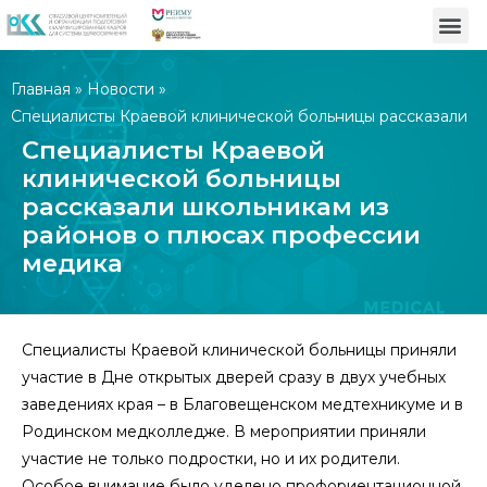
Главная
»
Новости
»
Специалисты Краевой клинической больницы рассказали
школьникам из районов о плюсах профессии медика
Специалисты Краевой
клинической больницы
рассказали школьникам из
районов о плюсах профессии
медика
Специалисты Краевой клинической больницы приняли
участие в Дне открытых дверей сразу в двух учебных
заведениях края – в Благовещенском медтехникуме и в
Родинском медколледже. В мероприятии приняли
участие не только подростки, но и их родители.
Особое внимание было уделено профориентационной