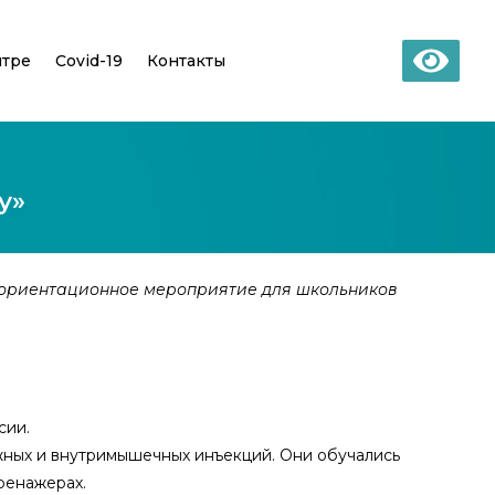
нтре
Covid-19
Контакты
у»
фориентационное мероприятие для школьников
сии.
жных и внутримышечных инъекций. Они обучались
ренажерах.