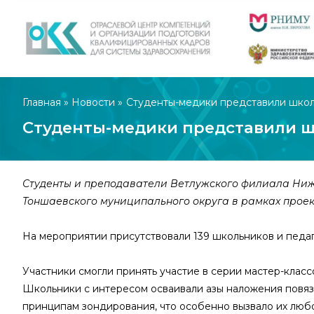
Главная
»
Новости
»
Студенты-медики представили школ
Студенты-медики представили ш
Студенты и преподаватели Ветлужского филиала Ни
Тоншаевского муниципального округа в рамках проек
На мероприятии присутствовали 139 школьников и педаг
Участники смогли принять участие в серии мастер-кла
Школьники с интересом осваивали азы наложения повя
принципам зондирования, что особенно вызвало их любо