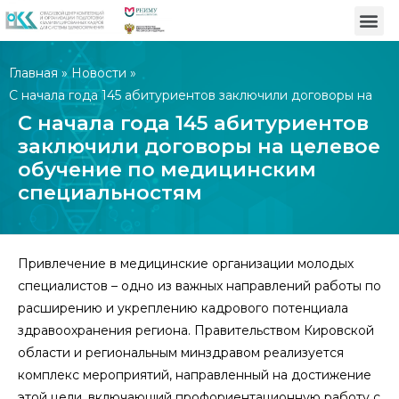
Главная
»
Новости
»
С начала года 145 абитуриентов заключили договоры на
целевое обучение по медицинским специальностям
С начала года 145 абитуриентов
заключили договоры на целевое
обучение по медицинским
специальностям
Привлечение в медицинские организации молодых
специалистов – одно из важных направлений работы по
расширению и укреплению кадрового потенциала
здравоохранения региона. Правительством Кировской
области и региональным минздравом реализуется
комплекс мероприятий, направленный на достижение
этой цели, включающий профориентационную работу с