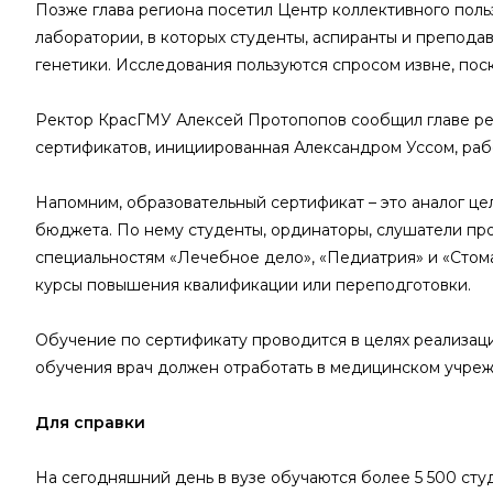
Позже глава региона посетил Центр коллективного поль
лаборатории, в которых студенты, аспиранты и препода
генетики. Исследования пользуются спросом извне, пос
Ректор КрасГМУ Алексей Протопопов сообщил главе рег
сертификатов, инициированная Александром Уссом, рабо
Напомним, образовательный сертификат – это аналог це
бюджета. По нему студенты, ординаторы, слушатели пр
специальностям «Лечебное дело», «Педиатрия» и «Стома
курсы повышения квалификации или переподготовки.
Обучение по сертификату проводится в целях реализац
обучения врач должен отработать в медицинском учрежд
Для справки
На сегодняшний день в вузе обучаются более 5 500 студ