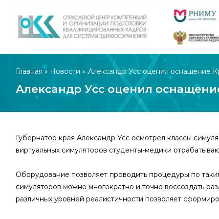
Главная
»
Новости
»
Александр Усс оценил оснащение К
Александр Усс оценил оснащени
Губернатор края Александр Усс осмотрел классы симул
виртуальных симуляторов студенты-медики отрабатываю
Оборудование позволяет проводить процедуры по таким 
симуляторов можно многократно и точно воссоздать ра
различных уровней реалистичности позволяет сформиро