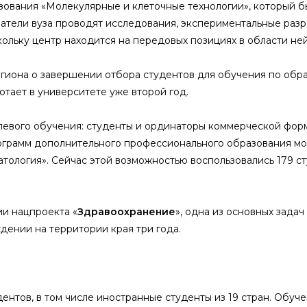
зования «Молекулярные и клеточные технологии», который бы
ватели вуза проводят исследования, экспериментальные раз
кольку центр находится на передовых позициях в области не
иона о завершении отбора студентов для обучения по обра
тает в университете уже второй год.
левого обучения: студенты и ординаторы коммерческой формы
ограмм дополнительного профессионального образования м
тология». Сейчас этой возможностью воспользовались 179 сту
ии нацпроекта «
Здравоохранение
», одна из основных зада
ении на территории края три года.
ентов, в том числе иностранные студенты из 19 стран. Обуч