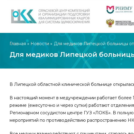
Главная
»
Новости
»
Для медиков Липецкой больницы отк
Для медиков Липецкой больницы
В Липецкой областной клинической больнице открылась
В настоящий момент в медучреждении работает более 1
режиме (ежесуточно и через сутки) работают отделени
Регионарном сосудистом центре ГУЗ «ЛОКБ». В полную 
мероприятий по противодействию распространению 
Все медики взаимодействуют с пациентами, стараясь во