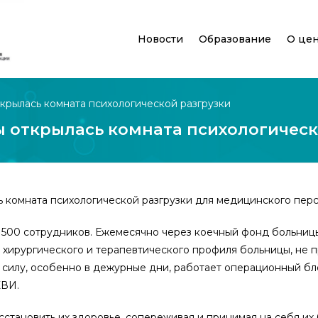
Новости
Образование
О це
рылась комната психологической разгрузки
 открылась комната психологическ
 комната психологической разгрузки для медицинского перс
500 сотрудников. Ежемесячно через коечный фонд больницы
я хирургического и терапевтического профиля больницы, не
силу, особенно в дежурные дни, работает операционный бло
НКВИ.
сстановить их здоровье, сопереживая и принимая на себя их