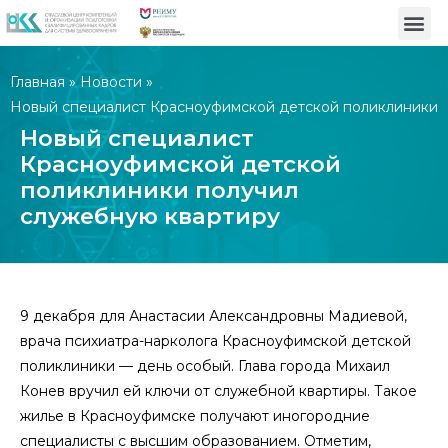
Главная
»
Новости
»
Новый специалист Красноуфимской детской поликлиники
получил служебную квартиру
Новый специалист
Красноуфимской детской
поликлиники получил
служебную квартиру
9 декабря для Анастасии Александровны Мадиевой,
врача психиатра-нарколога Красноуфимской детской
поликлиники — день особый. Глава города Михаил
Конев вручил ей ключи от служебной квартиры. Такое
жилье в Красноуфимске получают иногородние
специалисты с высшим образованием. Отметим,