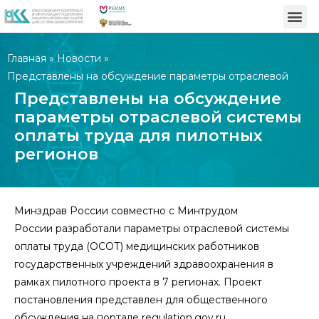
Главная
»
Новости
»
Представлены на обсуждение параметры отраслевой
системы оплаты труда для пилотных регионов
Представлены на обсуждение
параметры отраслевой системы
оплаты труда для пилотных
регионов
Минздрав России совместно с Минтрудом
России разработали параметры отраслевой системы
оплаты труда (ОСОТ) медицинских работников
государственных учреждений здравоохранения в
рамках пилотного проекта в 7 регионах. Проект
постановления представлен для общественного
обсуждения на портале regulation.gov.ru.