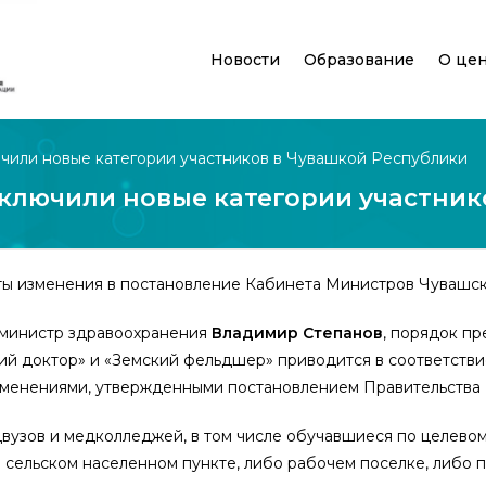
Новости
Образование
О це
чили новые категории участников в Чувашкой Республики
ключили новые категории участник
ы изменения в постановление Кабинета Министров Чувашской
 министр здравоохранения
Владимир Степанов
, порядок п
й доктор» и «Земский фельдшер» приводится в соответстви
менениями, утвержденными постановлением Правительства Р
двузов и медколледжей, в том числе обучавшиеся по целево
 сельском населенном пункте, либо рабочем поселке, либо п