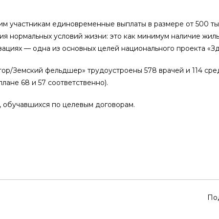
м участникам единовременные выплаты в размере от 500 тыс
ция нормальных условий жизни: это как минимум наличие жил
ациях — одна из основных целей национального проекта «З
тор/Земский фельдшер» трудоустроены 578 врачей и 114 сред
лане 68 и 57 соответственно).
, обучавшихся по целевым договорам.
По