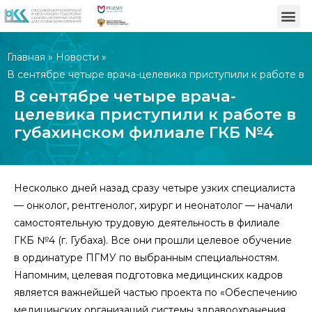
Главная
»
Новости
»
В сентябре четыре врача-целевика приступили к работе в
губахинском филиале ГКБ №4
В сентябре четыре врача-
целевика приступили к работе в
губахинском филиале ГКБ №4
Несколько дней назад сразу четыре узких специалиста
— онколог, рентгенолог, хирург и неонатолог — начали
самостоятельную трудовую деятельность в филиале
ГКБ №4 (г. Губаха). Все они прошли целевое обучение
в ординатуре ПГМУ по выбранным специальностям.
Напомним, целевая подготовка медицинских кадров
является важнейшей частью проекта по «Обеспечению
медицинских организаций системы здравоохранения