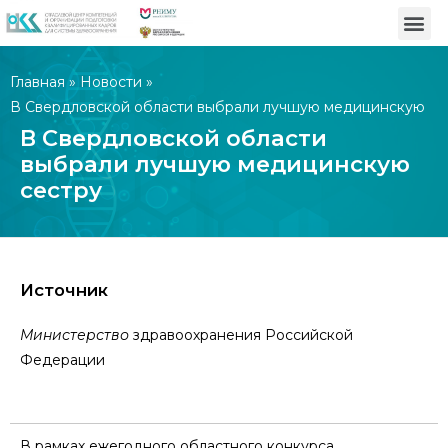
Главная
»
Новости
»
В Свердловской области выбрали лучшую медицинскую
сестру
В Свердловской области
выбрали лучшую медицинскую
сестру
Источник
Министерство
здравоохранения Российской
Федерации
В рамках ежегодного областного конкурса