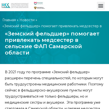
Главная
»
Новости
»
«Земский фельдшер» помогает привлекать медсестер в
сельские ФАП Самарской области
«Земский фельдшер» помогает
привлекать медсестер в
сельские ФАП Самарской
области
В 2021 году по программе «Земский фельдшер»
расширен перечень специальностей, по которым могут
быть трудоустроены медицинские работники. Поэтому
сейчас в фельдшерско-акушерские пункты могут
трудоустраиваться не только фельдшеры, но и
медицинские сестры и акушерки. Эта программа уже
стартовала в Самарской области, и первая медсестра,