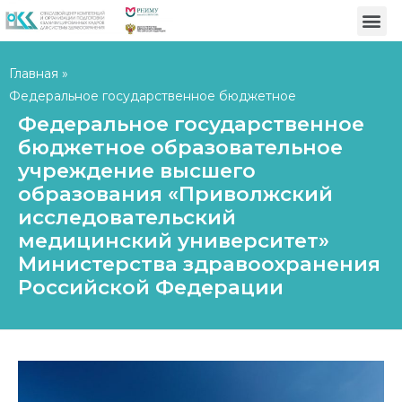
Главная
»
Федеральное государственное бюджетное
образовательное учреждение высшего образования
Федеральное государственное
«Приволжский исследовательский медицинский
бюджетное образовательное
университет» Министерства здравоохранения
учреждение высшего
Российской Федерации
образования «Приволжский
исследовательский
медицинский университет»
Министерства здравоохранения
Российской Федерации