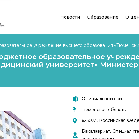
Новости
Образование
О це
азовательное учреждение высшего образования «Тюменски
Федерации
юджетное образовательное учрежд
дицинский университет» Министер
Официальный сайт
Тюменская область
625023, Российская Федер
Бакалавриат, Специалите