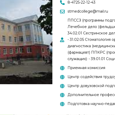
8-4725-22-12-43
stmedcollege@mail.ru
ППССЗ (программы подгот
Лечебное дело (фельдшер
34.02.01 Сестринское де
- 31.02.05 Стоматология 
диагностика (медицински
(фармацевт) ППКРС (про
служащих): - 39.01.01 Со
Приемная комиссия
Центр содействия трудо
Центр довузовской подг
Дополнительное профес
Подготовка научно-педа