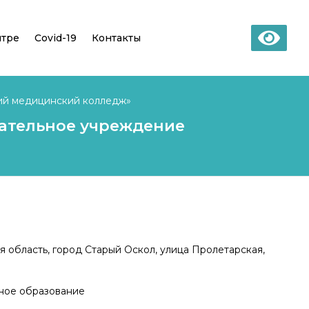
нтре
Covid-19
Контакты
ий медицинский колледж»
ательное учреждение
я область, город Старый Оскол, улица Пролетарская,
ное образование