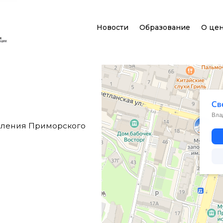
Новости
Образование
О це
Владивосток
Светланская улица, 22 — Яндекс.Карты
авления Приморского